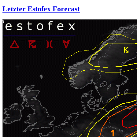
Letzter Estofex Forecast