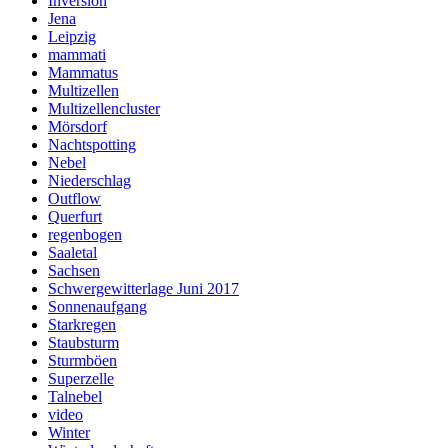
Inversion
Jena
Leipzig
mammati
Mammatus
Multizellen
Multizellencluster
Mörsdorf
Nachtspotting
Nebel
Niederschlag
Outflow
Querfurt
regenbogen
Saaletal
Sachsen
Schwergewitterlage Juni 2017
Sonnenaufgang
Starkregen
Staubsturm
Sturmböen
Superzelle
Talnebel
video
Winter