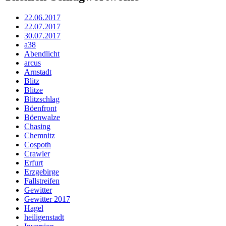
22.06.2017
22.07.2017
30.07.2017
a38
Abendlicht
arcus
Arnstadt
Blitz
Blitze
Blitzschlag
Böenfront
Böenwalze
Chasing
Chemnitz
Cospoth
Crawler
Erfurt
Erzgebirge
Fallstreifen
Gewitter
Gewitter 2017
Hagel
heiligenstadt