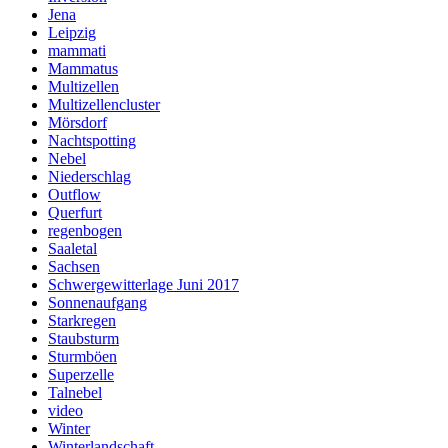
Jena
Leipzig
mammati
Mammatus
Multizellen
Multizellencluster
Mörsdorf
Nachtspotting
Nebel
Niederschlag
Outflow
Querfurt
regenbogen
Saaletal
Sachsen
Schwergewitterlage Juni 2017
Sonnenaufgang
Starkregen
Staubsturm
Sturmböen
Superzelle
Talnebel
video
Winter
Winterlandschaft