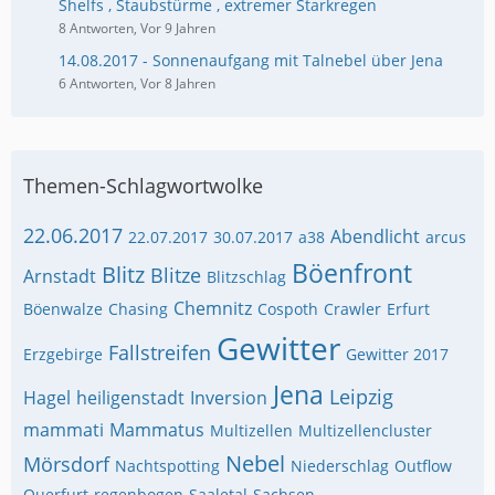
Shelfs , Staubstürme , extremer Starkregen
8 Antworten, Vor 9 Jahren
14.08.2017 - Sonnenaufgang mit Talnebel über Jena
6 Antworten, Vor 8 Jahren
Themen-Schlagwortwolke
22.06.2017
Abendlicht
22.07.2017
30.07.2017
a38
arcus
Böenfront
Blitz
Blitze
Arnstadt
Blitzschlag
Chemnitz
Böenwalze
Chasing
Cospoth
Crawler
Erfurt
Gewitter
Fallstreifen
Erzgebirge
Gewitter 2017
Jena
Leipzig
Hagel
heiligenstadt
Inversion
mammati
Mammatus
Multizellen
Multizellencluster
Nebel
Mörsdorf
Nachtspotting
Niederschlag
Outflow
Querfurt
regenbogen
Saaletal
Sachsen