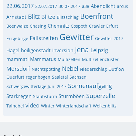
22.06.2017
Abendlicht
22.07.2017
30.07.2017
a38
arcus
Böenfront
Blitz
Blitze
Arnstadt
Blitzschlag
Chemnitz
Böenwalze
Chasing
Cospoth
Crawler
Erfurt
Gewitter
Fallstreifen
Erzgebirge
Gewitter 2017
Jena
Leipzig
Hagel
heiligenstadt
Inversion
mammati
Mammatus
Multizellen
Multizellencluster
Nebel
Mörsdorf
Nachtspotting
Niederschlag
Outflow
Querfurt
regenbogen
Saaletal
Sachsen
Sonnenaufgang
Schwergewitterlage Juni 2017
Superzelle
Starkregen
Sturmböen
Staubsturm
video
Talnebel
Winter
Winterlandschaft
Wolkenblitz