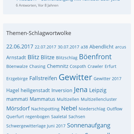
6 Antworten, Vor 8 Jahren
Themen-Schlagwortwolke
22.06.2017
Abendlicht
22.07.2017
30.07.2017
a38
arcus
Böenfront
Blitz
Blitze
Arnstadt
Blitzschlag
Chemnitz
Böenwalze
Chasing
Cospoth
Crawler
Erfurt
Gewitter
Fallstreifen
Erzgebirge
Gewitter 2017
Jena
Leipzig
Hagel
heiligenstadt
Inversion
mammati
Mammatus
Multizellen
Multizellencluster
Nebel
Mörsdorf
Nachtspotting
Niederschlag
Outflow
Querfurt
regenbogen
Saaletal
Sachsen
Sonnenaufgang
Schwergewitterlage Juni 2017