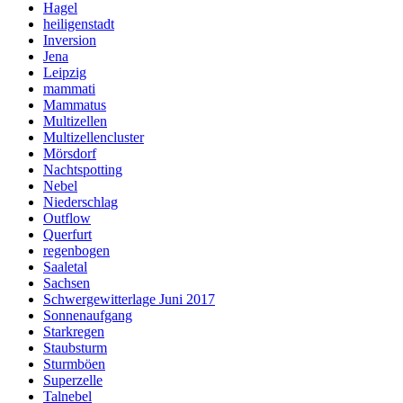
Hagel
heiligenstadt
Inversion
Jena
Leipzig
mammati
Mammatus
Multizellen
Multizellencluster
Mörsdorf
Nachtspotting
Nebel
Niederschlag
Outflow
Querfurt
regenbogen
Saaletal
Sachsen
Schwergewitterlage Juni 2017
Sonnenaufgang
Starkregen
Staubsturm
Sturmböen
Superzelle
Talnebel