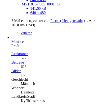
MVI_0157 005_0001.jpg
141,66 kB
640 × 480
3 Mal editiert, zuletzt von
Pierre ( Heiligenstadt)
(
1. April
2010 um 11:49
)
Zitieren
Maurice
Profi
Reaktionen
577
Beiträge
626
Bilder
16
Geschlecht
Männlich
Wohnort
Hainleite
Landkreis/Stadt
Kyffhäuserkreis