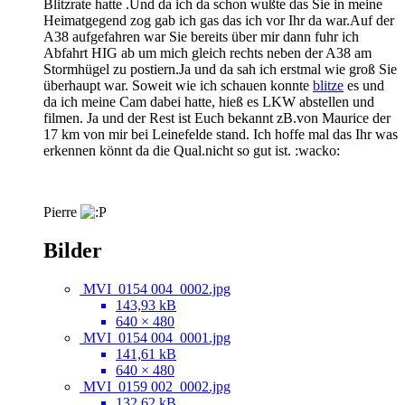
Blitzrate hatte .Und da ich da schon wußte das Sie in meine
Heimatgegend zog gab ich gas das ich vor Ihr da war.Auf der
A38 aufgefahren war Sie bereits über mir dann fuhr ich
Abfahrt HIG ab um mich gleich rechts neben der A38 am
Stormhügel zu postiern.Ja und da sah ich erstmal wie groß Sie
überhaupt war. Soweit wie ich schauen konnte
blitze
es und
da ich meine Cam dabei hatte, hieß es LKW abstellen und
filmen. Ja und der Rest ist Euch bekannt zB.von Maurice der
17 km von mir bei Leinefelde stand. Ich hoffe mal das Ihr was
erkennen könnt da die Qual.nicht so gut ist. :wacko:
Pierre
Bilder
MVI_0154 004_0002.jpg
143,93 kB
640 × 480
MVI_0154 004_0001.jpg
141,61 kB
640 × 480
MVI_0159 002_0002.jpg
132,62 kB