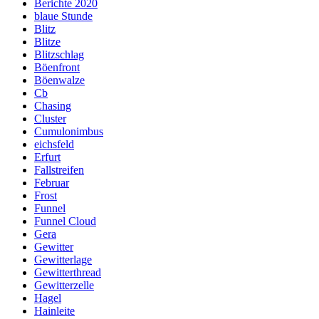
Berichte 2020
blaue Stunde
Blitz
Blitze
Blitzschlag
Böenfront
Böenwalze
Cb
Chasing
Cluster
Cumulonimbus
eichsfeld
Erfurt
Fallstreifen
Februar
Frost
Funnel
Funnel Cloud
Gera
Gewitter
Gewitterlage
Gewitterthread
Gewitterzelle
Hagel
Hainleite