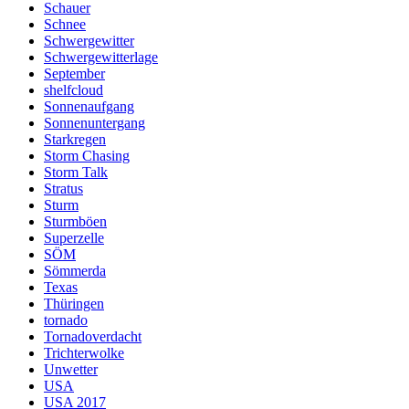
Schauer
Schnee
Schwergewitter
Schwergewitterlage
September
shelfcloud
Sonnenaufgang
Sonnenuntergang
Starkregen
Storm Chasing
Storm Talk
Stratus
Sturm
Sturmböen
Superzelle
SÖM
Sömmerda
Texas
Thüringen
tornado
Tornadoverdacht
Trichterwolke
Unwetter
USA
USA 2017