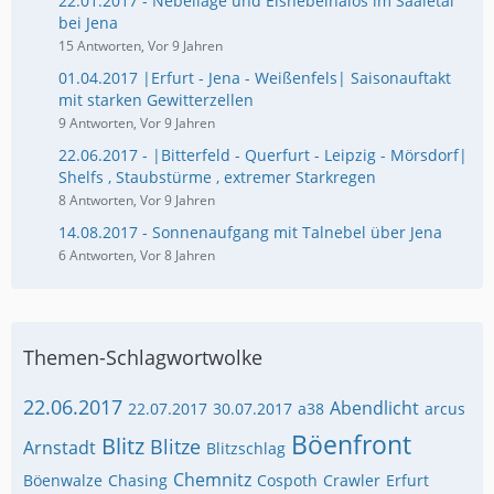
22.01.2017 - Nebellage und Eisnebelhalos im Saaletal
bei Jena
15 Antworten, Vor 9 Jahren
01.04.2017 |Erfurt - Jena - Weißenfels| Saisonauftakt
mit starken Gewitterzellen
9 Antworten, Vor 9 Jahren
22.06.2017 - |Bitterfeld - Querfurt - Leipzig - Mörsdorf|
Shelfs , Staubstürme , extremer Starkregen
8 Antworten, Vor 9 Jahren
14.08.2017 - Sonnenaufgang mit Talnebel über Jena
6 Antworten, Vor 8 Jahren
Themen-Schlagwortwolke
22.06.2017
Abendlicht
22.07.2017
30.07.2017
a38
arcus
Böenfront
Blitz
Blitze
Arnstadt
Blitzschlag
Chemnitz
Böenwalze
Chasing
Cospoth
Crawler
Erfurt