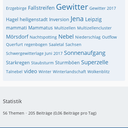
Gewitter
Fallstreifen
Erzgebirge
Gewitter 2017
Jena
Leipzig
Hagel
heiligenstadt
Inversion
mammati
Mammatus
Multizellen
Multizellencluster
Nebel
Mörsdorf
Nachtspotting
Niederschlag
Outflow
Querfurt
regenbogen
Saaletal
Sachsen
Sonnenaufgang
Schwergewitterlage Juni 2017
Superzelle
Starkregen
Sturmböen
Staubsturm
video
Talnebel
Winter
Winterlandschaft
Wolkenblitz
Statistik
56 Themen
205 Beiträge (0,06 Beiträge pro Tag)