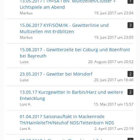
13.05.2017 I TH+SA I div. Multizellen/Cluster +
1
Lichtspiele am Abend
Markus
19. Juni 2017 um 23:04
15.06.2017 KYF/SÖM/IK - Gewitterlinie und
3
Multizellen mit Erdblitzen
Markus
19. Juni 2017 um 23:05
15.08.2017 - Gewitterzelle bei Coburg und Böenfront
bei Bayreuth
Luise
20. August 2017 um 20:52
23.05.2017 - Gewitter bei Mörsdorf
2
Luise
20. Juni 2017 um 16:46
13.05.17 Kurzgewitter in Barbis/Harz und weitere
2
Entwicklung
Loni A.
15. Mai 2017 um 15:57
01.04.2017 Saisonauftakt in Mackenrode
TH/HainleiteTH/Neuhof NDS/Tettenborn NDS
Loni A.
2. April 2017 um 22:19