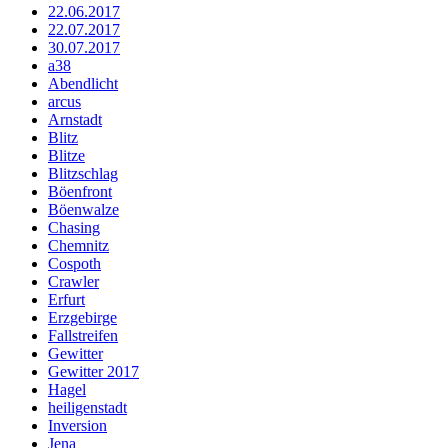
22.06.2017
22.07.2017
30.07.2017
a38
Abendlicht
arcus
Arnstadt
Blitz
Blitze
Blitzschlag
Böenfront
Böenwalze
Chasing
Chemnitz
Cospoth
Crawler
Erfurt
Erzgebirge
Fallstreifen
Gewitter
Gewitter 2017
Hagel
heiligenstadt
Inversion
Jena