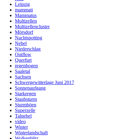
Leipzig
mammati
Mammatus
Multizellen
Multizellencluster
Mörsdorf
Nachtspotting
Nebel
Niederschlag
Outflow
Querfurt
regenbogen
Saaletal
Sachsen
Schwergewitterlage Juni 2017
Sonnenaufgang
Starkregen
Staubsturm
Sturmböen
Superzelle
Talnebel
video
Winter
Winterlandschaft
Wolkenblitz