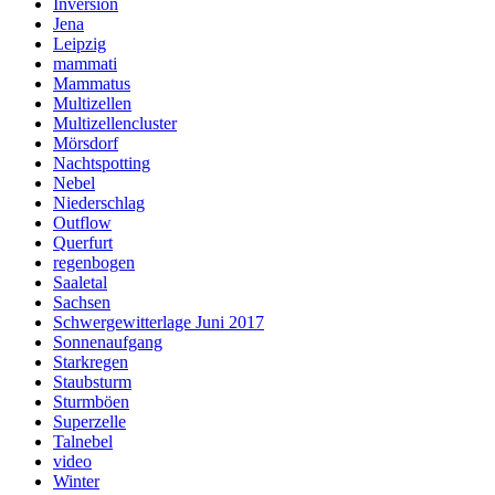
Inversion
Jena
Leipzig
mammati
Mammatus
Multizellen
Multizellencluster
Mörsdorf
Nachtspotting
Nebel
Niederschlag
Outflow
Querfurt
regenbogen
Saaletal
Sachsen
Schwergewitterlage Juni 2017
Sonnenaufgang
Starkregen
Staubsturm
Sturmböen
Superzelle
Talnebel
video
Winter