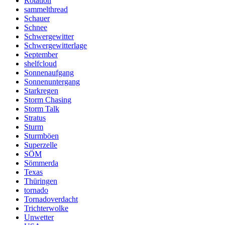
Rotation
sammelthread
Schauer
Schnee
Schwergewitter
Schwergewitterlage
September
shelfcloud
Sonnenaufgang
Sonnenuntergang
Starkregen
Storm Chasing
Storm Talk
Stratus
Sturm
Sturmböen
Superzelle
SÖM
Sömmerda
Texas
Thüringen
tornado
Tornadoverdacht
Trichterwolke
Unwetter