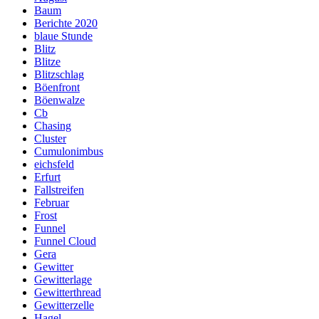
Baum
Berichte 2020
blaue Stunde
Blitz
Blitze
Blitzschlag
Böenfront
Böenwalze
Cb
Chasing
Cluster
Cumulonimbus
eichsfeld
Erfurt
Fallstreifen
Februar
Frost
Funnel
Funnel Cloud
Gera
Gewitter
Gewitterlage
Gewitterthread
Gewitterzelle
Hagel