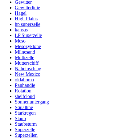
Gewitter
Gewitterlinie
Hagel
High Plains
hp superzelle
kansas
LP Superzelle
Meso
Mesozyklone
Milnesand
Multizelle
Mutterschiff
Naheinschlag
New Mexico
oklahoma
Panhandle
Rotation
shelfcloud
Sonnenuntergang
Squalline
Starkregen
Staub
Staubsturm
Superzelle
Superzellen