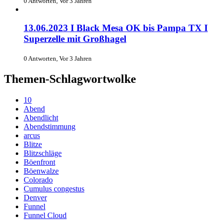
0 Antworten, Vor 3 Jahren
13.06.2023 I Black Mesa OK bis Pampa TX I
Superzelle mit Großhagel
0 Antworten, Vor 3 Jahren
Themen-Schlagwortwolke
10
Abend
Abendlicht
Abendstimmung
arcus
Blitze
Blitzschläge
Böenfront
Böenwalze
Colorado
Cumulus congestus
Denver
Funnel
Funnel Cloud