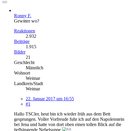
Ronny F.
Gewitter wo?
Reaktionen
2.932
Beiträge
1.915
Bilder
21
Geschlecht
Männlich
Wohnort
Weimar
Landkreis/Stadt
Weimar
22. Januar 2017 um 16:55
#1
Hallo TSCler, heut bin ich wieder früh aus dem Bett
gesprungen. Voller Vorfreude fuhr ich auf den Napolenstein
bei Jena und hatte von dort oben einen tollen Blick auf die
tiefhängende Nebelsuppe