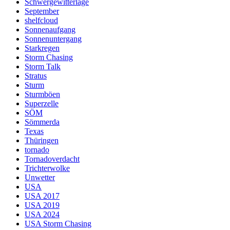
Schwergewitterlage
September
shelfcloud
Sonnenaufgang
Sonnenuntergang
Starkregen
Storm Chasing
Storm Talk
Stratus
Sturm
Sturmböen
Superzelle
SÖM
Sömmerda
Texas
Thüringen
tornado
Tornadoverdacht
Trichterwolke
Unwetter
USA
USA 2017
USA 2019
USA 2024
USA Storm Chasing