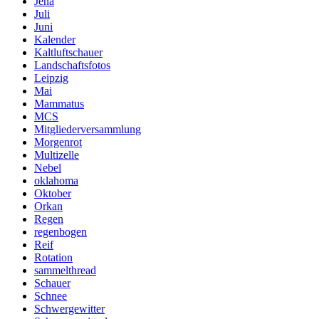
Jena
Juli
Juni
Kalender
Kaltluftschauer
Landschaftsfotos
Leipzig
Mai
Mammatus
MCS
Mitgliederversammlung
Morgenrot
Multizelle
Nebel
oklahoma
Oktober
Orkan
Regen
regenbogen
Reif
Rotation
sammelthread
Schauer
Schnee
Schwergewitter