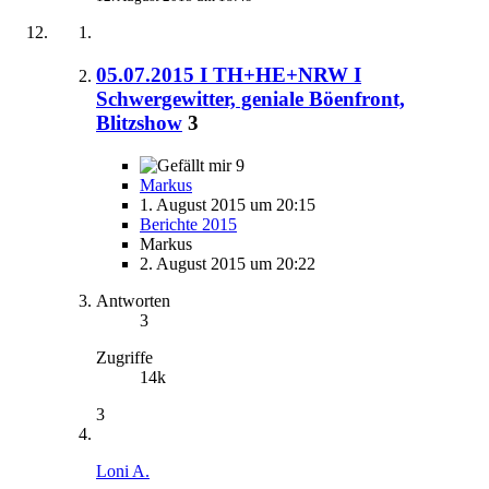
05.07.2015 I TH+HE+NRW I
Schwergewitter, geniale Böenfront,
Blitzshow
3
9
Markus
1. August 2015 um 20:15
Berichte 2015
Markus
2. August 2015 um 20:22
Antworten
3
Zugriffe
14k
3
Loni A.