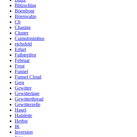
Blitzschlag
Böenfront
Böenwalze
Cb
Chasing
Cluster
Cumulonimbus
eichsfeld
Erfurt
Fallstreifen
Februar
Frost
Funnel
Funnel Cloud
Gera
Gewitter
Gewitterlage
Gewitterthread
Gewitterzelle
Hagel
Hainleite
Herbst
IK
Inversion