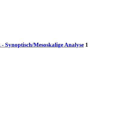
z - Synoptisch/Mesoskalige Analyse
1