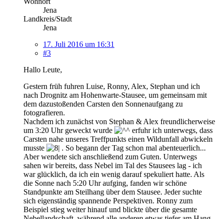
Wohnort
Jena
Landkreis/Stadt
Jena
17. Juli 2016 um 16:31
#3
Hallo Leute,
Gestern früh fuhren Luise, Ronny, Alex, Stephan und ich
nach Drognitz am Hohenwarte-Stausee, um gemeinsam mit
dem dazustoßenden Carsten den Sonnenaufgang zu
fotografieren.
Nachdem ich zunächst von Stephan & Alex freundlicherweise
um 3:20 Uhr geweckt wurde
erfuhr ich unterwegs, dass
Carsten nahe unseres Treffpunkts einen Wildunfall abwickeln
musste
. So begann der Tag schon mal abenteuerlich...
Aber wendete sich anschließend zum Guten. Unterwegs
sahen wir bereits, dass Nebel im Tal des Stausees lag - ich
war glücklich, da ich ein wenig darauf spekuliert hatte. Als
die Sonne nach 5:20 Uhr aufging, fanden wir schöne
Standpunkte am Steilhang über dem Stausee. Jeder suchte
sich eigenständig spannende Perspektiven. Ronny zum
Beispiel stieg weiter hinauf und blickte über die gesamte
Nebellandschaft, während alle anderen etwas tiefer am Hang