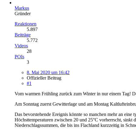
Markus
Gründer
Reaktionen
5.897
Beiträge
5.772
Videos
28
POIs
3
8. Mai 2020 um 16:42
Offizieller Beitrag
#1
Vom warmen Frühling zurück zum Winter in nur einem Tag! Da
Am Sonntag zuerst Gewitterlage und am Montag Kaltlufteinbr
Das bevorstehende Ereignis könnte so manchen mehr an eine t
Höchsttemperaturen zwischen 20 und 25°C vorherrscht, sinkt di
Niederschlagssummen, die bis ins Flachland kurzzeitig in Sch