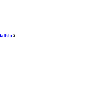
affeln
2