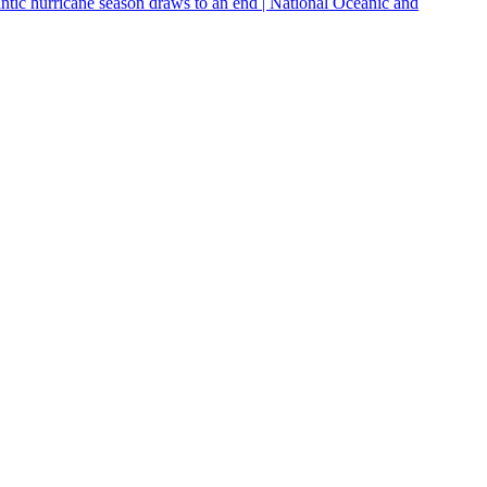
ntic hurricane season draws to an end | National Oceanic and