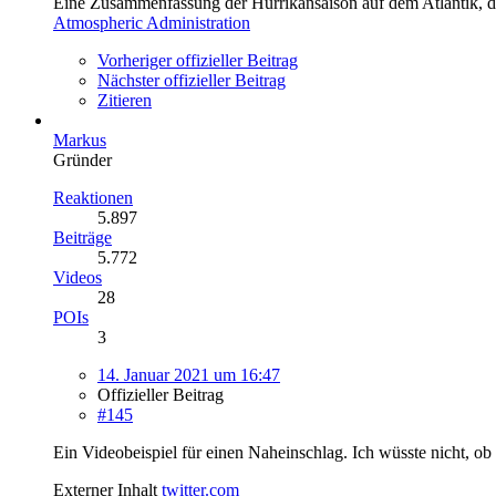
Eine Zusammenfassung der Hurrikansaison auf dem Atlantik, die
Atmospheric Administration
Vorheriger offizieller Beitrag
Nächster offizieller Beitrag
Zitieren
Markus
Gründer
Reaktionen
5.897
Beiträge
5.772
Videos
28
POIs
3
14. Januar 2021 um 16:47
Offizieller Beitrag
#145
Ein Videobeispiel für einen Naheinschlag. Ich wüsste nicht, ob 
Externer Inhalt
twitter.com