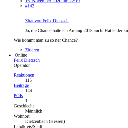
16. November 2020 um 22:10
#142
Zitat von Felix Dietzsch
Ja, die Chance hatte ich Anfang 2018 auch. Hat leider k
Wie kommt man zu so ner Chance?
Zitieren
Online
Felix Dietzsch
Operator
Reaktionen
115
Beiträge
144
POIs
1
Geschlecht
Männlich
Wohnort
Dietzenbach (Hessen)
Landkreis/Stadt