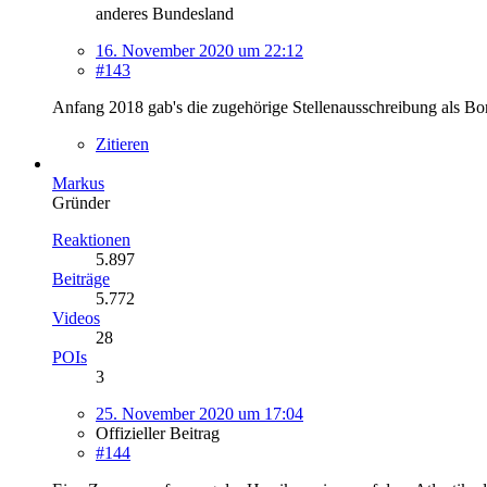
anderes Bundesland
16. November 2020 um 22:12
#143
Anfang 2018 gab's die zugehörige Stellenausschreibung als B
Zitieren
Markus
Gründer
Reaktionen
5.897
Beiträge
5.772
Videos
28
POIs
3
25. November 2020 um 17:04
Offizieller Beitrag
#144