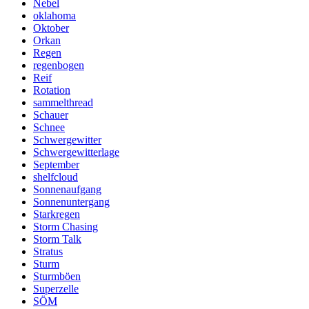
Nebel
oklahoma
Oktober
Orkan
Regen
regenbogen
Reif
Rotation
sammelthread
Schauer
Schnee
Schwergewitter
Schwergewitterlage
September
shelfcloud
Sonnenaufgang
Sonnenuntergang
Starkregen
Storm Chasing
Storm Talk
Stratus
Sturm
Sturmböen
Superzelle
SÖM