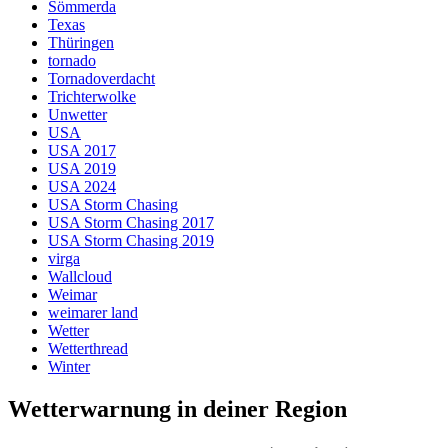
Sömmerda
Texas
Thüringen
tornado
Tornadoverdacht
Trichterwolke
Unwetter
USA
USA 2017
USA 2019
USA 2024
USA Storm Chasing
USA Storm Chasing 2017
USA Storm Chasing 2019
virga
Wallcloud
Weimar
weimarer land
Wetter
Wetterthread
Winter
Wetterwarnung in deiner Region