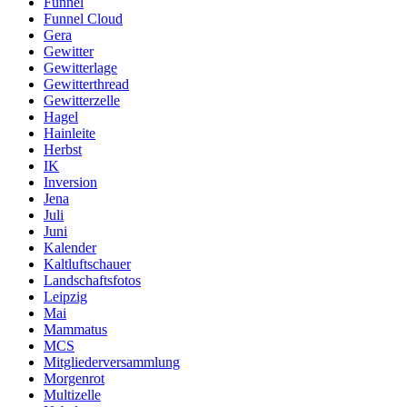
Funnel
Funnel Cloud
Gera
Gewitter
Gewitterlage
Gewitterthread
Gewitterzelle
Hagel
Hainleite
Herbst
IK
Inversion
Jena
Juli
Juni
Kalender
Kaltluftschauer
Landschaftsfotos
Leipzig
Mai
Mammatus
MCS
Mitgliederversammlung
Morgenrot
Multizelle