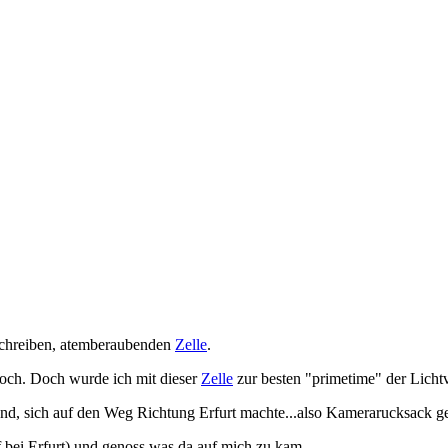
eschreiben, atemberaubenden
Zelle
.
 hoch. Doch wurde ich mit dieser
Zelle
zur besten "primetime" der Lichtv
and, sich auf den Weg Richtung Erfurt machte...also Kamerarucksack ge
 bei Erfurt) und genoss was da auf mich zu kam.