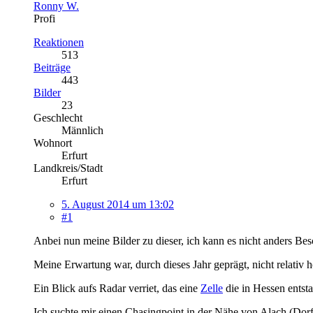
Ronny W.
Profi
Reaktionen
513
Beiträge
443
Bilder
23
Geschlecht
Männlich
Wohnort
Erfurt
Landkreis/Stadt
Erfurt
5. August 2014 um 13:02
#1
Anbei nun meine Bilder zu dieser, ich kann es nicht anders B
Meine Erwartung war, durch dieses Jahr geprägt, nicht relativ
Ein Blick aufs Radar verriet, das eine
Zelle
die in Hessen entst
Ich suchte mir einen Chasingpoint in der Nähe von Alach (Dorf