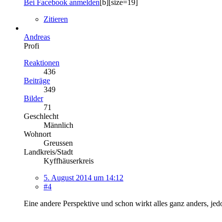
Bei Facebook anmelden
[b][size=19]
Zitieren
Andreas
Profi
Reaktionen
436
Beiträge
349
Bilder
71
Geschlecht
Männlich
Wohnort
Greussen
Landkreis/Stadt
Kyffhäuserkreis
5. August 2014 um 14:12
#4
Eine andere Perspektive und schon wirkt alles ganz anders, j