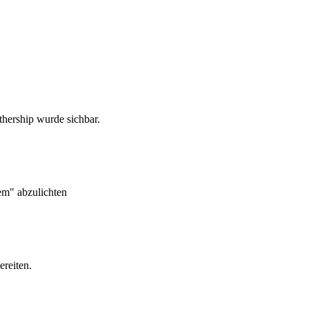
hership wurde sichbar.
em" abzulichten
reiten.