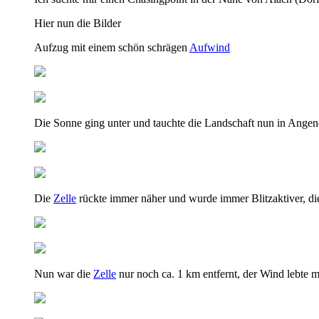
Hier nun die Bilder
Aufzug mit einem schön schrägen
Aufwind
Die Sonne ging unter und tauchte die Landschaft nun in Ang
Die
Zelle
rückte immer näher und wurde immer Blitzaktiver, di
Nun war die
Zelle
nur noch ca. 1 km entfernt, der Wind lebte 