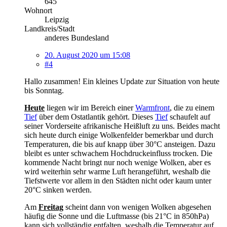
645
Wohnort
Leipzig
Landkreis/Stadt
anderes Bundesland
20. August 2020 um 15:08
#4
Hallo zusammen! Ein kleines Update zur Situation von heute
bis Sonntag.
Heute
liegen wir im Bereich einer
Warmfront
, die zu einem
Tief
über dem Ostatlantik gehört. Dieses
Tief
schaufelt auf
seiner Vorderseite afrikanische Heißluft zu uns. Beides macht
sich heute durch einige Wolkenfelder bemerkbar und durch
Temperaturen, die bis auf knapp über 30°C ansteigen. Dazu
bleibt es unter schwachem Hochdruckeinfluss trocken. Die
kommende Nacht bringt nur noch wenige Wolken, aber es
wird weiterhin sehr warme Luft herangeführt, weshalb die
Tiefstwerte vor allem in den Städten nicht oder kaum unter
20°C sinken werden.
Am
Freitag
scheint dann von wenigen Wolken abgesehen
häufig die Sonne und die Luftmasse (bis 21°C in 850hPa)
kann sich vollständig entfalten, weshalb die Temperatur auf