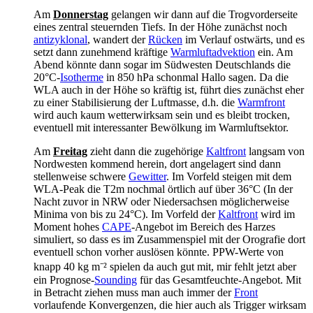
Am
Donnerstag
gelangen wir dann auf die Trogvorderseite
eines zentral steuernden Tiefs. In der Höhe zunächst noch
antizyklonal
, wandert der
Rücken
im Verlauf ostwärts, und es
setzt dann zunehmend kräftige
Warmluftadvektion
ein. Am
Abend könnte dann sogar im Südwesten Deutschlands die
20°C-
Isotherme
in 850 hPa schonmal Hallo sagen. Da die
WLA auch in der Höhe so kräftig ist, führt dies zunächst eher
zu einer Stabilisierung der Luftmasse, d.h. die
Warmfront
wird auch kaum wetterwirksam sein und es bleibt trocken,
eventuell mit interessanter Bewölkung im Warmluftsektor.
Am
Freitag
zieht dann die zugehörige
Kaltfront
langsam von
Nordwesten kommend herein, dort angelagert sind dann
stellenweise schwere
Gewitter
. Im Vorfeld steigen mit dem
WLA-Peak die T2m nochmal örtlich auf über 36°C (In der
Nacht zuvor in NRW oder Niedersachsen möglicherweise
Minima von bis zu 24°C). Im Vorfeld der
Kaltfront
wird im
Moment hohes
CAPE
-Angebot im Bereich des Harzes
simuliert, so dass es im Zusammenspiel mit der Orografie dort
eventuell schon vorher auslösen könnte. PPW-Werte von
knapp 40 kg m⁻² spielen da auch gut mit, mir fehlt jetzt aber
ein Prognose-
Sounding
für das Gesamtfeuchte-Angebot. Mit
in Betracht ziehen muss man auch immer der
Front
vorlaufende Konvergenzen, die hier auch als Trigger wirksam