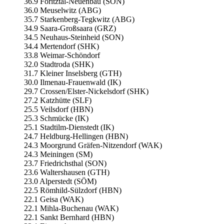
36.9 Föritztal-Neuenbau (SON)
36.0 Meuselwitz (ABG)
35.7 Starkenberg-Tegkwitz (ABG)
34.9 Saara-Großsaara (GRZ)
34.5 Neuhaus-Steinheid (SON)
34.4 Mertendorf (SHK)
33.8 Weimar-Schöndorf
32.0 Stadtroda (SHK)
31.7 Kleiner Inselsberg (GTH)
30.0 Ilmenau-Frauenwald (IK)
29.7 Crossen/Elster-Nickelsdorf (SHK)
27.2 Katzhütte (SLF)
25.5 Veilsdorf (HBN)
25.3 Schmücke (IK)
25.1 Stadtilm-Dienstedt (IK)
24.7 Heldburg-Hellingen (HBN)
24.3 Moorgrund Gräfen-Nitzendorf (WAK)
24.3 Meiningen (SM)
23.7 Friedrichsthal (SON)
23.6 Waltershausen (GTH)
23.0 Alperstedt (SÖM)
22.5 Römhild-Sülzdorf (HBN)
22.1 Geisa (WAK)
22.1 Mihla-Buchenau (WAK)
22.1 Sankt Bernhard (HBN)