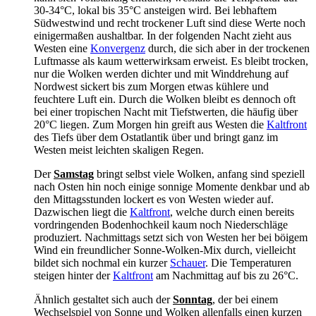
30-34°C, lokal bis 35°C ansteigen wird. Bei lebhaftem
Südwestwind und recht trockener Luft sind diese Werte noch
einigermaßen aushaltbar. In der folgenden Nacht zieht aus
Westen eine
Konvergenz
durch, die sich aber in der trockenen
Luftmasse als kaum wetterwirksam erweist. Es bleibt trocken,
nur die Wolken werden dichter und mit Winddrehung auf
Nordwest sickert bis zum Morgen etwas kühlere und
feuchtere Luft ein. Durch die Wolken bleibt es dennoch oft
bei einer tropischen Nacht mit Tiefstwerten, die häufig über
20°C liegen. Zum Morgen hin greift aus Westen die
Kaltfront
des Tiefs über dem Ostatlantik über und bringt ganz im
Westen meist leichten skaligen Regen.
Der
Samstag
bringt selbst viele Wolken, anfang sind speziell
nach Osten hin noch einige sonnige Momente denkbar und ab
den Mittagsstunden lockert es von Westen wieder auf.
Dazwischen liegt die
Kaltfront
, welche durch einen bereits
vordringenden Bodenhochkeil kaum noch Niederschläge
produziert. Nachmittags setzt sich von Westen her bei böigem
Wind ein freundlicher Sonne-Wolken-Mix durch, vielleicht
bildet sich nochmal ein kurzer
Schauer
. Die Temperaturen
steigen hinter der
Kaltfront
am Nachmittag auf bis zu 26°C.
Ähnlich gestaltet sich auch der
Sonntag
, der bei einem
Wechselspiel von Sonne und Wolken allenfalls einen kurzen