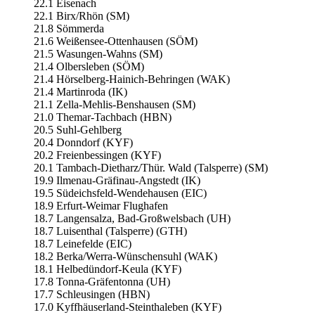
22.1 Eisenach
22.1 Birx/Rhön (SM)
21.8 Sömmerda
21.6 Weißensee-Ottenhausen (SÖM)
21.5 Wasungen-Wahns (SM)
21.4 Olbersleben (SÖM)
21.4 Hörselberg-Hainich-Behringen (WAK)
21.4 Martinroda (IK)
21.1 Zella-Mehlis-Benshausen (SM)
21.0 Themar-Tachbach (HBN)
20.5 Suhl-Gehlberg
20.4 Donndorf (KYF)
20.2 Freienbessingen (KYF)
20.1 Tambach-Dietharz/Thür. Wald (Talsperre) (SM)
19.9 Ilmenau-Gräfinau-Angstedt (IK)
19.5 Südeichsfeld-Wendehausen (EIC)
18.9 Erfurt-Weimar Flughafen
18.7 Langensalza, Bad-Großwelsbach (UH)
18.7 Luisenthal (Talsperre) (GTH)
18.7 Leinefelde (EIC)
18.2 Berka/Werra-Wünschensuhl (WAK)
18.1 Helbedündorf-Keula (KYF)
17.8 Tonna-Gräfentonna (UH)
17.7 Schleusingen (HBN)
17.0 Kyffhäuserland-Steinthaleben (KYF)