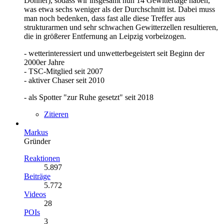
Donner), sodass wir insgesamt nun 14 Gewittertage haben,
was etwa sechs weniger als der Durchschnitt ist. Dabei muss
man noch bedenken, dass fast alle diese Treffer aus
strukturarmen und sehr schwachen Gewitterzellen resultieren,
die in größerer Entfernung an Leipzig vorbeizogen.
- wetterinteressiert und unwetterbegeistert seit Beginn der
2000er Jahre
- TSC-Mitglied seit 2007
- aktiver Chaser seit 2010
- als Spotter "zur Ruhe gesetzt" seit 2018
Zitieren
Markus
Gründer
Reaktionen
5.897
Beiträge
5.772
Videos
28
POIs
3