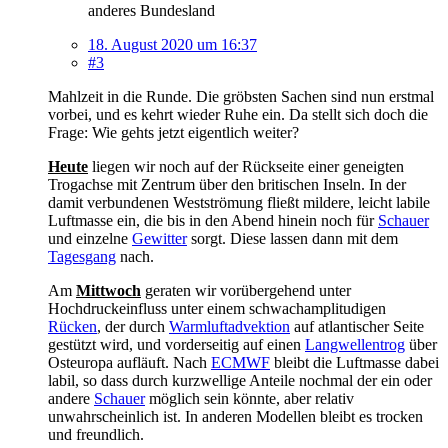
anderes Bundesland
18. August 2020 um 16:37
#3
Mahlzeit in die Runde. Die gröbsten Sachen sind nun erstmal
vorbei, und es kehrt wieder Ruhe ein. Da stellt sich doch die
Frage: Wie gehts jetzt eigentlich weiter?
Heute
liegen wir noch auf der Rückseite einer geneigten
Trogachse mit Zentrum über den britischen Inseln. In der
damit verbundenen Westströmung fließt mildere, leicht labile
Luftmasse ein, die bis in den Abend hinein noch für
Schauer
und einzelne
Gewitter
sorgt. Diese lassen dann mit dem
Tagesgang
nach.
Am
Mittwoch
geraten wir vorübergehend unter
Hochdruckeinfluss unter einem schwachamplitudigen
Rücken
, der durch
Warmluftadvektion
auf atlantischer Seite
gestützt wird, und vorderseitig auf einen
Langwellentrog
über
Osteuropa aufläuft. Nach
ECMWF
bleibt die Luftmasse dabei
labil, so dass durch kurzwellige Anteile nochmal der ein oder
andere
Schauer
möglich sein könnte, aber relativ
unwahrscheinlich ist. In anderen Modellen bleibt es trocken
und freundlich.