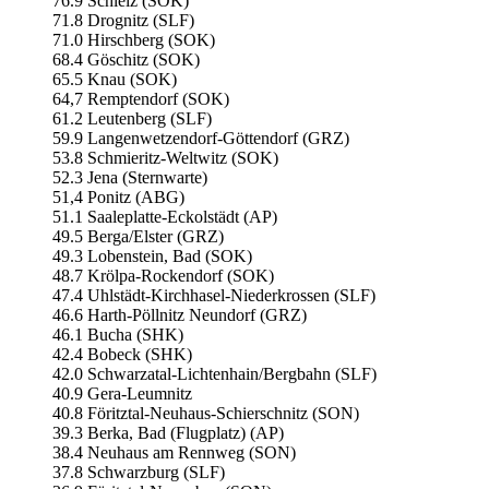
76.9 Schleiz (SOK)
71.8 Drognitz (SLF)
71.0 Hirschberg (SOK)
68.4 Göschitz (SOK)
65.5 Knau (SOK)
64,7 Remptendorf (SOK)
61.2 Leutenberg (SLF)
59.9 Langenwetzendorf-Göttendorf (GRZ)
53.8 Schmieritz-Weltwitz (SOK)
52.3 Jena (Sternwarte)
51,4 Ponitz (ABG)
51.1 Saaleplatte-Eckolstädt (AP)
49.5 Berga/Elster (GRZ)
49.3 Lobenstein, Bad (SOK)
48.7 Krölpa-Rockendorf (SOK)
47.4 Uhlstädt-Kirchhasel-Niederkrossen (SLF)
46.6 Harth-Pöllnitz Neundorf (GRZ)
46.1 Bucha (SHK)
42.4 Bobeck (SHK)
42.0 Schwarzatal-Lichtenhain/Bergbahn (SLF)
40.9 Gera-Leumnitz
40.8 Föritztal-Neuhaus-Schierschnitz (SON)
39.3 Berka, Bad (Flugplatz) (AP)
38.4 Neuhaus am Rennweg (SON)
37.8 Schwarzburg (SLF)